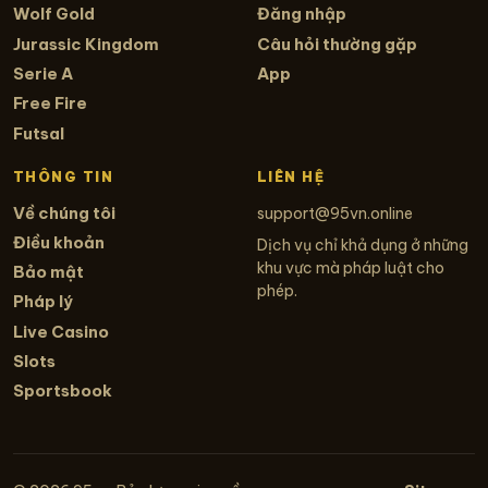
Wolf Gold
Đăng nhập
Jurassic Kingdom
Câu hỏi thường gặp
Serie A
App
Free Fire
Futsal
THÔNG TIN
LIÊN HỆ
Về chúng tôi
support@95vn.online
Điều khoản
Dịch vụ chỉ khả dụng ở những
khu vực mà pháp luật cho
Bảo mật
phép.
Pháp lý
Live Casino
Slots
Sportsbook