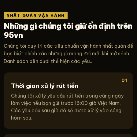
NHẤT QUÁN VẬN HÀNH
Những gì chúng tôi giữ ổn định trên
95vn
Chúng tôi duy trì các tiêu chuẩn vận hành nhất quán để
bạn biết chính xác những gì mong đợi mỗi khi mở sảnh.
Danh sách bên dưới thể hiện các yếu...
01
Thời gian xử lý rút tiền
Chúng tôi xử lý yêu cầu rút tiền trong cùng ngày
làm việc nếu bạn gửi trước 16:00 giờ Việt Nam.
Các yêu cầu sau giờ đó sẽ được xử lý vào sáng
hôm sau.