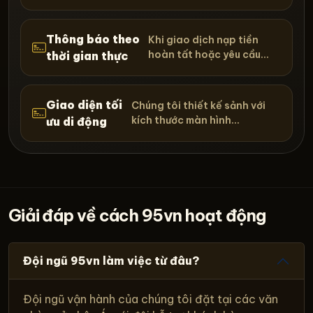
Thông báo theo
Khi giao dịch nạp tiền
hoàn tất hoặc yêu cầu...
thời gian thực
Giao diện tối
Chúng tôi thiết kế sảnh với
kích thước màn hình...
ưu di động
Giải đáp về cách 95vn hoạt động
Đội ngũ 95vn làm việc từ đâu?
Đội ngũ vận hành của chúng tôi đặt tại các văn