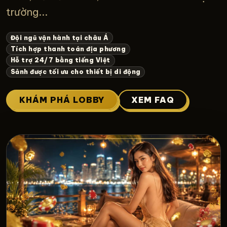
trường...
Đội ngũ vận hành tại châu Á
Tích hợp thanh toán địa phương
Hỗ trợ 24/7 bằng tiếng Việt
Sảnh được tối ưu cho thiết bị di động
KHÁM PHÁ LOBBY
XEM FAQ