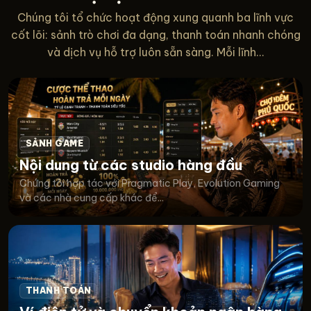
Chúng tôi tổ chức hoạt động xung quanh ba lĩnh vực
cốt lõi: sảnh trò chơi đa dạng, thanh toán nhanh chóng
và dịch vụ hỗ trợ luôn sẵn sàng. Mỗi lĩnh...
SẢNH GAME
Nội dung từ các studio hàng đầu
Chúng tôi hợp tác với Pragmatic Play, Evolution Gaming
và các nhà cung cấp khác để...
THANH TOÁN