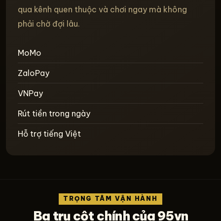
qua kênh quen thuộc và chơi ngay mà không
phải chờ đợi lâu.
MoMo
ZaloPay
VNPay
Rút tiền trong ngày
Hỗ trợ tiếng Việt
TRỌNG TÂM VẬN HÀNH
Ba trụ cột chính của 95vn