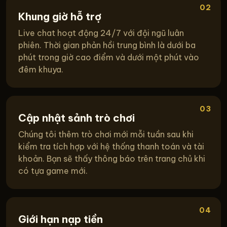
02
Khung giờ hỗ trợ
Live chat hoạt động 24/7 với đội ngũ luân
phiên. Thời gian phản hồi trung bình là dưới ba
phút trong giờ cao điểm và dưới một phút vào
đêm khuya.
03
Cập nhật sảnh trò chơi
Chúng tôi thêm trò chơi mới mỗi tuần sau khi
kiểm tra tích hợp với hệ thống thanh toán và tài
khoản. Bạn sẽ thấy thông báo trên trang chủ khi
có tựa game mới.
04
Giới hạn nạp tiền