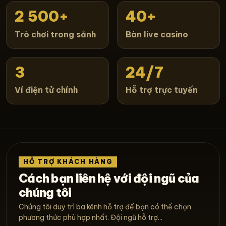
2 500+
40+
Trò chơi trong sảnh
Bàn live casino
3
24/7
Ví điện tử chính
Hỗ trợ trực tuyến
HỖ TRỢ KHÁCH HÀNG
Cách bạn liên hệ với đội ngũ của
chúng tôi
Chúng tôi duy trì ba kênh hỗ trợ để bạn có thể chọn
phương thức phù hợp nhất. Đội ngũ hỗ trợ...