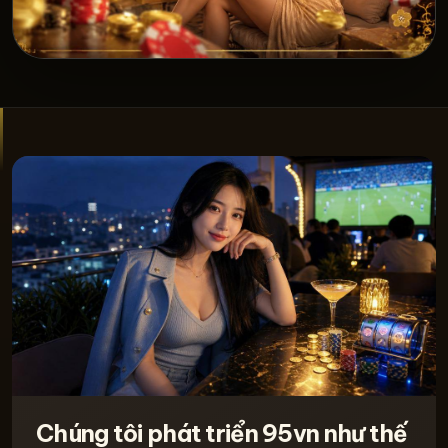
Chúng tôi phát triển 95vn như thế