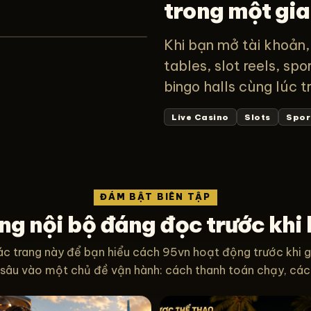
trong một gia
Khi bạn mở tài khoản,
tables, slot reels, sp
bingo halls cùng lúc 
Live Casino
Slots
Spor
ĐÁM BẬT BIÊN TẬP
g nội bộ đáng đọc trước khi
ác trang này để bạn hiểu cách 95vn hoạt động trước khi gử
 sâu vào một chủ đề vận hành: cách thanh toán chạy, cách