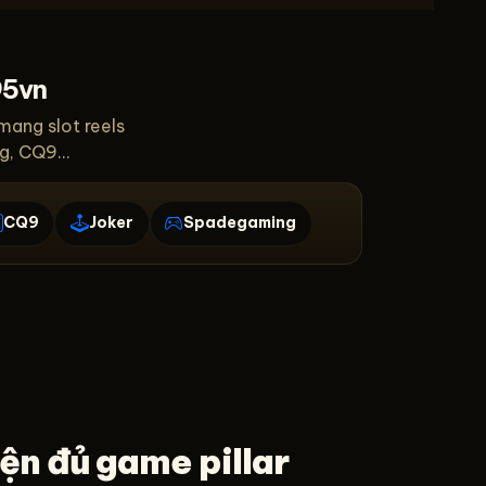
95vn
mang slot reels
g, CQ9...
CQ9
Joker
Spadegaming
ện đủ game pillar