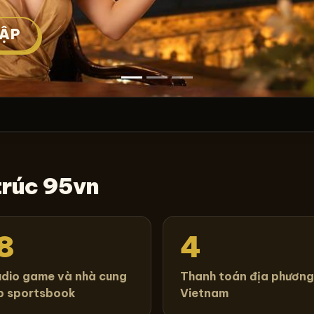
trúc 95vn
8
4
udio game và nhà cung
Thanh toán địa phương
p sportsbook
Vietnam