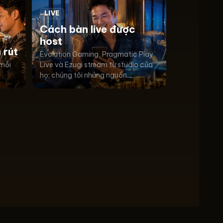
LIVE
Cách bàn live được
host
 rút
Evolution Gaming, Pragmatic Play
 mỗi
Live và Ezugi stream từ studio của
họ; chúng tôi nhúng nguồn...