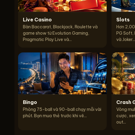
Live Casino
Slots
Bàn Baccarat, Blackjack, Roulette và
Hơn 2,000
game show từ Evolution Gaming,
PG Soft,
Pragmatic Play Live và...
và Joker..
Bingo
Crash 
Phòng 75-ball và 90-ball chạy mỗi vài
Vòng mult
phút. Bạn mua thẻ trước khi vẽ...
cược, xe
out...