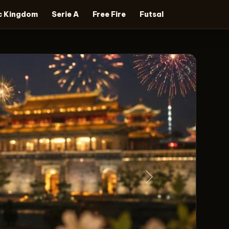
c Kingdom
Serie A
Free Fire
Futsal
Thông tin thanh toán địa phư
Cổng thanh 
Vietnam
Tiếp
MoMo, ZaloPay và VNPay
thông tin dịch vụ trên t